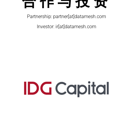
合作与投资
Partnership: partner[at]datamesh.com
Investor: ir[at]datamesh.com