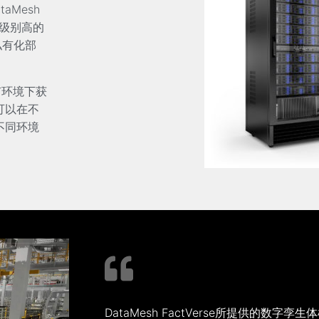
aMesh
保密级别高的
私有化部
私有环境下获
可以在不
不同环境
DataMesh FactVerse所提供的数