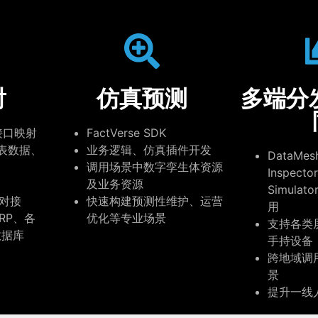
射
仿真预测
多端分
n接口
映射
FactVerse SDK
表数据、
业务逻辑、仿真插件开发
DataMes
调用场景中数字孪生体资源
Inspecto
及业务资源
Simula
速对接
快速构建预测性维护、运营
用
ERP、各
优化等专业场景
支持各类
数据库
手持设备
跨地域调
景
提升一线