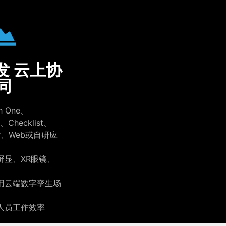
发 云上协
同
h One、
r、Checklist、
tor、Web或自研应
屏显、XR眼镜、
用云端数字孪生场
人员工作效率