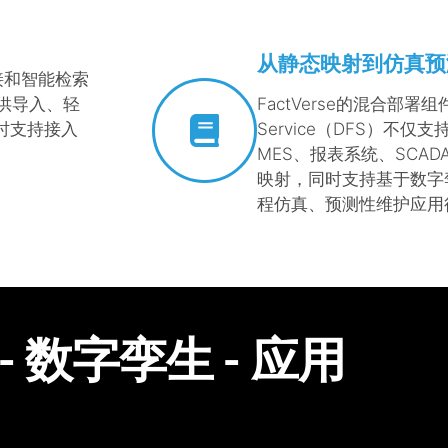
从静态映射到仿真预
对接和智能检索
提供导入、轻
FactVerse的混合部署组件D
时支持接入
Service（DFS）不仅
。
MES、报表系统、SCA
映射，同时支持基于数字
程仿真、预测性维护应用
- 数字孪生 - 应用