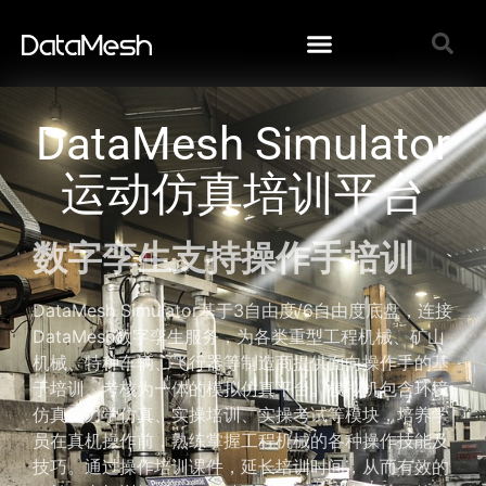
DataMesh Simulator
运动仿真培训平台
数字孪生支持操作手培训
DataMesh Simulator基于3自由度/6自由度底盘，连接
DataMesh数字孪生服务，为各类重型工程机械、矿山
机械、特种车辆、飞行器等制造商提供面向操作手的基
于培训、考核为一体的模拟仿真平台。模拟机包含环境
仿真、力学仿真、实操培训、实操考试等模块，培养学
员在真机操作前，熟练掌握工程机械的各种操作技能及
技巧。通过操作培训课件，延长培训时间，从而有效的