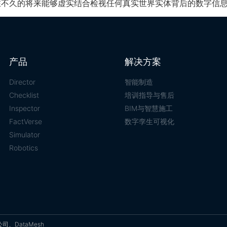
，让用户在不久的将来能够虚实结合检视任何真实世界实体背后的数字信
产品
解决方案
Director
智能制造
Checklist
培训指导与售后
Inspector
BIM与智慧施工
FactVerse
数字孪生可视化
Simulator
Robotics
、DataMesh