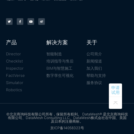
产品
解决方案
关于
Director
智能制造
公司简介
Checklist
培训指导与售后
新闻报道
Inspector
BIM与智慧施工
加入我们
FactVerse
数字孪生可视化
帮助与支持
Simulator
服务协议
申请
Robotics
试用
©北京商询科技有限公司所有，保留所有权利。 DataMesh® 是北京商询科技
有限公司、DataMesh Consulting LLC、DataMesh株式会社在中国、美国
及日本的注册商标。
京ICP备14058323号