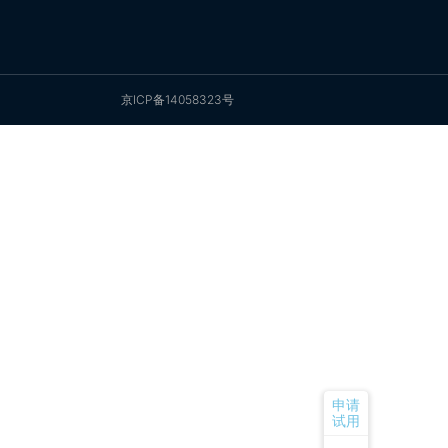
京ICP备14058323号
申请
试用