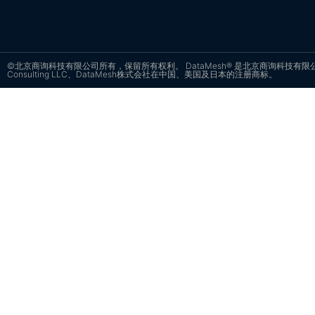
©北京商询科技有限公司所有，保留所有权利。 DataMesh® 是北京商询科技有限公司
Consulting LLC、DataMesh株式会社在中国、美国及日本的注册商标。