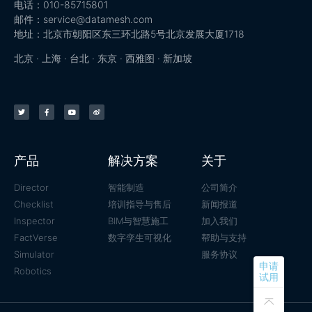
电话：010-85715801
邮件：service@datamesh.com
地址：北京市朝阳区东三环北路5号北京发展大厦1718
北京 · 上海 · 台北 · 东京 · 西雅图 · 新加坡
产品
解决方案
关于
Director
智能制造
公司简介
Checklist
培训指导与售后
新闻报道
Inspector
BIM与智慧施工
加入我们
FactVerse
数字孪生可视化
帮助与支持
Simulator
服务协议
申请
Robotics
试用