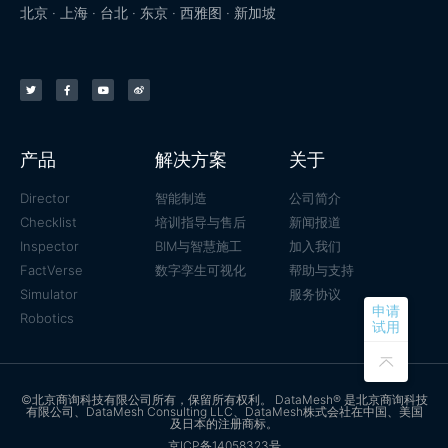
北京 · 上海 · 台北 · 东京 · 西雅图 · 新加坡
产品
解决方案
关于
Director
智能制造
公司简介
Checklist
培训指导与售后
新闻报道
Inspector
BIM与智慧施工
加入我们
FactVerse
数字孪生可视化
帮助与支持
Simulator
服务协议
申请
Robotics
试用
©北京商询科技有限公司所有，保留所有权利。 DataMesh® 是北京商询科技
有限公司、DataMesh Consulting LLC、DataMesh株式会社在中国、美国
及日本的注册商标。
京ICP备14058323号