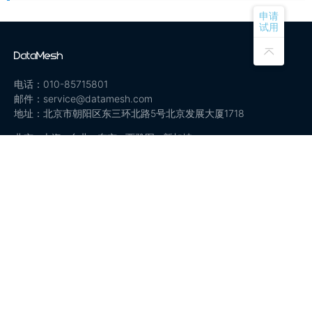
申请
试用
电话：010-85715801
邮件：service@datamesh.com
地址：北京市朝阳区东三环北路5号北京发展大厦1718
北京 · 上海 · 台北 · 东京 · 西雅图 · 新加坡
产品
解决方案
关于
Director
智能制造
公司简介
Checklist
培训指导与售后
新闻报道
Inspector
BIM与智慧施工
加入我们