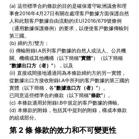
(a) 這些標準合約條款的目的是確保遵守歐洲議會和理
事會2016年4月27日有關在處理客戶數據方面保護自然
人和此類客戶數據自由流動的(EU)2016/679號條例
（通用數據保護條例）的要求，以便使客戶數據傳輸到
第三國。
(b) 締約方/雙方：
(i) 傳輸附錄I.A所列客戶數據的自然人或法人、公共機
關、機構或其他機構（以下簡稱
“
實體
”
）（以下簡稱
“
數據出口方（者）
”
），以及
(ii) 直接或間接地通過同為本條款締約方的另一實體，
從數據出口方接收附錄I.A中所列的客戶數據的第三國的
實體（以下簡稱，各
“
數據進口方（者）
”
）。
已同意這些標準合約條款（以下簡稱
“
條款
”
）。
(c) 本條款適用於附錄I.B中規定的客戶數據的傳輸。
(d) 本條款的附錄，包括其中提到的附錄，構成本條款
的組成部分。
第 2 條
條款的效力和不可變更性