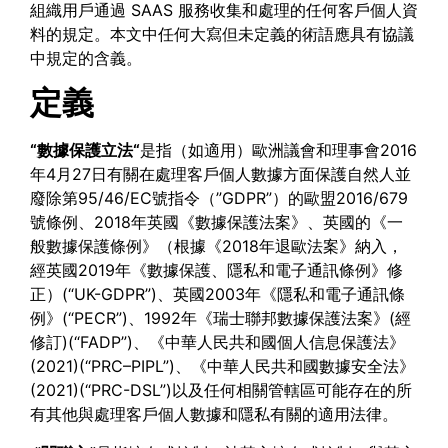
組織用戶通過 SAAS 服務收集和處理的任何客戶個人資
料的規定。本文中任何大寫但未定義的術語應具有協議
中規定的含義。
定義
“
數據保護立法
“
是指（如適用）歐洲議會和理事會2016
年4月27日有關在處理客戶個人數據方面保護自然人並
廢除第95/46/EC號指令（”GDPR”）的歐盟2016/679
號條例、2018年英國《數據保護法案》、英國的《一
般數據保護條例》（根據《2018年退歐法案》納入，
經英國2019年《數據保護、隱私和電子通訊條例》修
正）(“UK-GDPR”)、英國2003年《隱私和電子通訊條
例》(“PECR”)、1992年《瑞士聯邦數據保護法案》(經
修訂)(“FADP”)、《中華人民共和國個人信息保護法》
(2021)(“PRC–PIPL”)、《中華人民共和國數據安全法》
(2021)(“PRC-DSL”)以及任何相關管轄區可能存在的所
有其他與處理客戶個人數據和隱私有關的適用法律。