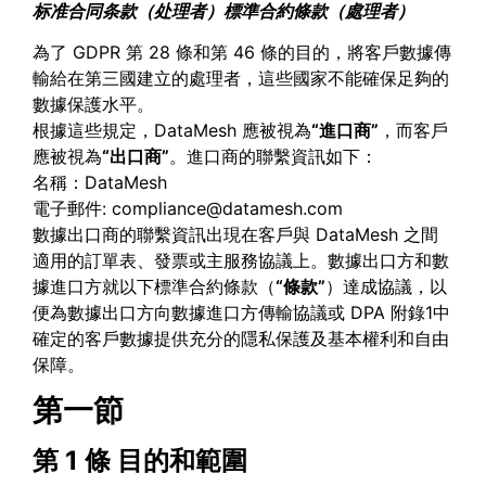
标准合同条款（处理者）標準合約條款（處理者）
為了 GDPR 第 28 條和第 46 條的目的，將客戶數據傳
輸給在第三國建立的處理者，這些國家不能確保足夠的
數據保護水平。
根據這些規定，DataMesh 應被視為
“
進口商
”
，而客戶
應被視為
“
出口商
”
。進口商的聯繫資訊如下：
名稱：DataMesh
電子郵件:
compliance@datamesh.com
數據出口商的聯繫資訊出現在客戶與 DataMesh 之間
適用的訂單表、發票或主服務協議上。數據出口方和數
據進口方就以下標準合約條款（
“
條款
”
）達成協議，以
便為數據出口方向數據進口方傳輸協議或 DPA 附錄1中
確定的客戶數據提供充分的隱私保護及基本權利和自由
保障。
第一節
第 1 條
目的和範圍