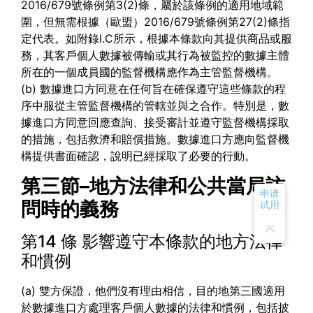
2016/679號條例第3(2)條，屬於該條例的適用地域範
圍，但無需根據（歐盟）2016/679號條例第27(2)條指
定代表。如附錄I.C所示，根據本條款向其提供商品或服
務，其客戶個人數據被傳輸或其行為被監控的數據主體
所在的一個成員國的監督機構應作為主管監督機構。
(b) 數據進口方同意在任何旨在確保遵守這些條款的程
序中服從主管監督機構的管轄並與之合作。特別是，數
據進口方同意回應查詢、接受審計並遵守監督機構採取
的措施，包括救濟和賠償措施。數據進口方應向監督機
構提供書面確認，說明已經採取了必要的行動。
第三節–地方法律和公共當局訪
申请
問時的義務
试用
第14 條 影響遵守本條款的地方法律
和慣例
(a) 雙方保證，他們沒有理由相信，目的地第三國適用
於數據進口方處理客戶個人數據的法律和慣例，包括披