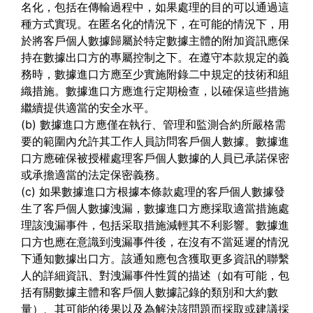
名化，包括在傳輸過程中，如果處理的目的可以通過這
種方式實現。在匿名化的情況下，在可能的情況下，用
於將客戶個人數據歸屬於特定數據主體的附加資訊應保
持在數據出口方的專屬控制之下。在遵守本款規定的義
務時，數據進口方應至少實施附錄二中規定的技術和組
織措施。數據進口方應進行定期檢查，以確保這些措施
繼續提供適當的安全水平。
(b) 數據進口方應僅在執行、管理和監測合約所嚴格需
要的範圍內允許其工作人員訪問客戶個人數據。數據進
口方應確保被授權處理客戶個人數據的人員已承諾保密
或承擔適當的法定保密義務。
(c) 如果數據進口方根據本條款處理的客戶個人數據發
生了客戶個人數據洩漏，數據進口方應採取適當措施處
理該洩漏事件，包括采取措施減輕其不利影響。數據進
口方也應在意識到洩漏事件後，在沒有不當延遲的情況
下通知數據出口方。該通知應包含獲取更多資訊的聯繫
人的詳細資訊、對洩漏事件性質的描述（如有可能，包
括有關數據主體和客戶個人數據記錄的類別和大約數
量）、其可能的後果以及為解決該問題而採取或建議採