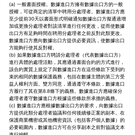
(a) 一般書面授權。數據進口方擁有數據出口方的一般
授權，可從商定的清單中聘用分處理者。數據進口方應
至少提前30天以書面形式明確通知數據出口方擬通過增
加或更換分處理者對該清單進行任何更改，從而使數據
出口方有足夠時間在聘用分處理者之前反對此類更改。
數據進口方應向數據出口方提供必要資訊，使數據出口
方能夠行使其反對權。
(b) 如果數據進口方聘請分處理者（代表數據出口方）
進行具體的處理活動，其應通過書面合約的方式進行，
該合約實質上規定了與數據進口方在這些條款下受到約
束的相同的數據保護義務，包括在數據主體的第三方受
益人權利方面。雙方同意，通過遵守本條款，數據進口
方履行了其在第8.8條下的義務。數據進口方應確保分
處理者遵守數據進口方根據這些條款所承擔的義務。
(c) 數據進口方應根據數據出口方的要求，向數據出口
方提供此類分處理者協議和任何後續修正案的副本。在
保護商業機密或其他機密資訊（包括客戶個人數據）的
必要範圍內，數據進口方可在分享副本之前對協議文本
進行編輯。