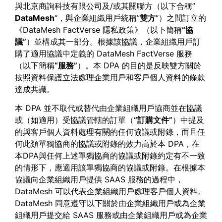
與北京商詢科技有限公司及/或其關聯方（以下合稱”
DataMesh
“，與企業組織用戶統稱”
雙方
“）之間訂立的
《DataMesh FactVerse 隱私政策》（以下簡稱
“協
議”
）並構成其一部分。根據該協議，企業組織用戶訂
購了適用協議中定義的 DataMesh FactVerse 服務
（以下簡稱
“服務”
）。本 DPA 的目的是反映雙方關於
按照資料保護立法處理企業用戶和客戶個人資料的條款
達成共識。
本 DPA 並不取代或替代由企業組織用戶協商並在協議
或（如適用）受協議管轄的訂單（
“訂購文件”
）中提及
的與客戶個人資料處理有關的任何協議或附錄，而且任
何此類單獨協商的協議或附錄的效力高於本 DPA，在
本DPA與任何上述單獨協商的協議或附錄約定有不一致
的情形下，應適用該單獨協商的協議或附錄。在根據本
協議向企業組織用戶提供 SAAS 服務的過程中，
DataMesh 可以代表企業組織用戶處理客戶個人資料。
DataMesh 同意遵守以下關於由企業組織用戶或為企業
組織用戶提交給 SAAS 服務或由企業組織用戶或為企業