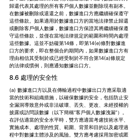
歸還代表其處理的所有客戶個人數據並刪除現有副本。
在數據被刪除或退還之前，數據進口方應繼續確保遵守
這些條款。如果適用於數據進口方的當地法律禁止歸還
或刪除客戶個人數據，數據進口方保證其將繼續確保遵
守這些條款，並僅在當地法律規定的範圍和時間內處理
這些數據。這並不妨礙第14條，即第14(e)條對數據進
口方的要求，即在整個合約期間內，如果數據進口方有
理由相信其受制於或已經受制於不符合第14(a)條規定
的法律或慣例，則應通知數據出口方。
8.6 處理的安全性
(a) 數據進口方以及在傳輸過程中數據出口方應采取適
當的技術和組織措施，以確保數據的安全，包括防止安
全漏洞導致意外或非法破壞、丟失、更改、未經授權的
披露或訪問該數據（以下簡稱“客戶個人數據洩漏”）。
在評估適當的安全水平時，雙方應適當考慮技術水平、
實施成本、處理的性質、範圍、背景和目的以及處理過
程中對數據主體涉及的風險。雙方應考慮採用加密或匿