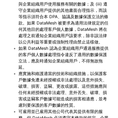
與企業組織用戶使用服務有關的數據；及 (iii) 遵
守企業組織用戶提供的其他書面合理指示，而該
等指示須符合本 DPA、協議及數據保護立法的條
款。如果 DataMesh 被要求為適用法律規定的任
何其他目的處理客戶個人數據，DataMesh 將在
處理之前通知企業組織用戶該要求，除非該法律
以公共利益等重要或強制性理由禁止這樣做。
如果 DataMesh 認為企業組織用戶通過服務提供
的客戶個人數據處理指令違反了適用的數據保護
立法，應及時通知企業組織用戶，不得無故拖
延。
應實施和維護適當的技術和組織措施，以保護客
戶數據免遭未經授權或非法處理以及意外損失、
破壞、損害、盜竊、更改或披露。這些措施應與
任何未經授權或非法處理、意外丟失、破壞、損
害或盜竊客戶數據可能造成的損害相適應，並考
慮到要保護的客戶數據的性質。
可雇用並已雇用其他公司代表其提供有限的服
務，但 DataMesh 必須遵守本條款的規定。企業