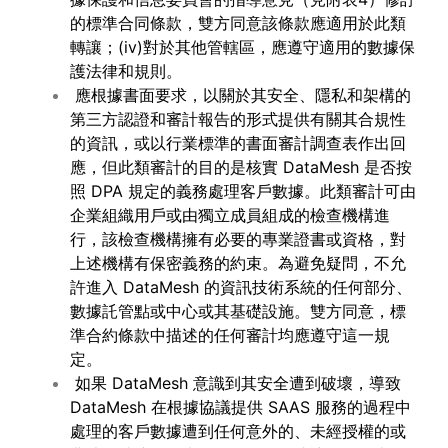
的標準合同條款，雙方同意該條款應適用於此類
轉讓；(iv)對於其他管轄區，應遵守適用的數據保
護法律和規則。
應根據書面要求，以關於其安全、隱私和架構的
第三方認證和審計報告的形式提供有關其合規性
的資訊，或以行業標準的書面審計調查表作出回
應，但此類審計的目的是核實 DataMesh 是否按
照 DPA 規定的義務處理客戶數據。此類審計可由
企業組織用戶或由獨立成員組成的檢查機構進
行，該檢查機構擁有必要的專業證書或資格，對
上述機構有保密義務的約束。為避免疑問，不允
許進入 DataMesh 的資訊技術系統的任何部分、
數據託管點或中心或其基礎設施。雙方同意，標
準合約條款中描述的任何審計均應遵守這一規
定。
如果 DataMesh 意識到其安全遭到破壞，導致
DataMesh 在根據協議提供 SAAS 服務的過程中
處理的客戶數據遭到任何意外的、未經授權的或