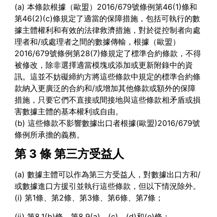
(a) 本條款根據（歐盟）2016/679號條例第46(1)條和
第46(2)(c)條規定了適當的保障措施，包括可執行的數
據主體權利和有效的法律救濟措施，對於從控制者向處
理者和/或處理者之間的數據傳輸，根據（歐盟）
2016/679號條例第28(7)條規定了標準合約條款，不得
被修改，除非選擇適當模塊或添加或更新附錄中的資
訊。這並不妨礙締約方將這些條款中規定的標準合約條
款納入更廣泛的合約和/或增加其他條款或額外的保障
措施，只要它們不直接或間接地與這些條款相矛盾或損
害數據主體的基本權利或自由。
(b) 這些條款不影響數據出口者根據(歐盟)2016/679號
條例所承擔的義務。
第 3 條
第三方受益人
(a) 數據主體可以作為第三方受益人，對數據出口方和/
或數據進口方援引並執行這些條款，但以下情況除外。
(i) 第1條、第2條、第3條、第6條、第7條；
(ii) 第8.1(b)條、第8.9(a)、(c)、(d)和(e)條；