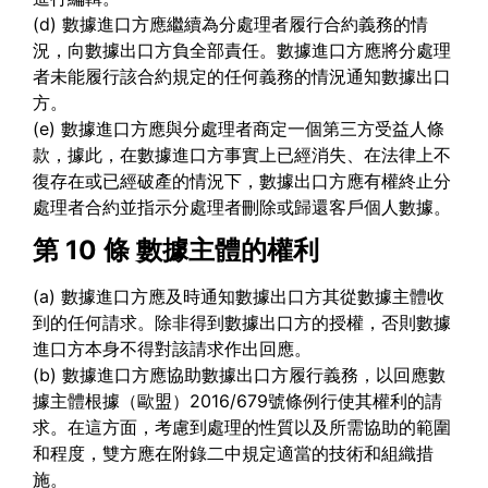
(d) 數據進口方應繼續為分處理者履行合約義務的情
況，向數據出口方負全部責任。數據進口方應將分處理
者未能履行該合約規定的任何義務的情況通知數據出口
方。
(e) 數據進口方應與分處理者商定一個第三方受益人條
款，據此，在數據進口方事實上已經消失、在法律上不
復存在或已經破產的情況下，數據出口方應有權終止分
處理者合約並指示分處理者刪除或歸還客戶個人數據。
第 10 條
數據主體的權利
(a) 數據進口方應及時通知數據出口方其從數據主體收
到的任何請求。除非得到數據出口方的授權，否則數據
進口方本身不得對該請求作出回應。
(b) 數據進口方應協助數據出口方履行義務，以回應數
據主體根據（歐盟）2016/679號條例行使其權利的請
求。在這方面，考慮到處理的性質以及所需協助的範圍
和程度，雙方應在附錄二中規定適當的技術和組織措
施。