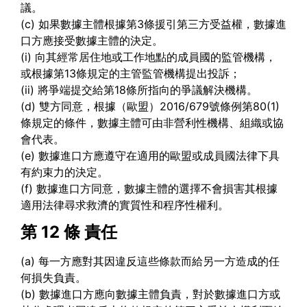
議。
(c) 如果數據主體根據第3條援引第三方受益權，數據進
口方應接受數據主體的決定。
(i) 向其經常居住地或工作地點的成員國的監管機構，
或根據第13條規定的主管監管機構提出投訴；
(ii) 將爭端提交給第18條所指向的爭議解決機構。
(d) 雙方同意，根據（歐盟）2016/679號條例第80(1)
條規定的條件，數據主體可由非營利性機構、組織或協
會代表。
(e) 數據進口方應遵守在適用的歐盟或成員國法律下具
有約束力的決定。
(f) 數據進口方同意，數據主體的選擇不會損害其根據
適用法律尋求救濟的實質性和程序性權利。
第 12 條
責任
(a) 每一方應對其因違反這些條款而給另一方造成的任
何損失負責。
(b) 數據進口方應向數據主體負責，對於數據進口方或