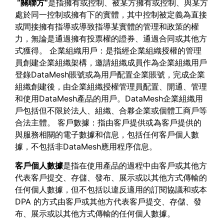
“
關聯方
“
是指擁有或控制、被某方擁有或控制、與某方
處於同一控制或擁有下的實體，其中控制被定義為直接
或間接擁有指導或導致指導某實體的管理和政策的權
力，無論是通過擁有投票權的證券、通過合同或其他方
式獲得。 企業組織用戶：是指經企業組織授權的管理
員創建企業組織架構，邀請組織成員作為企業組織用戶
登錄DataMesh賬號或為用戶配置企業賬號，完成企業
組織創建後，由企業組織授權管理員配置、開通、管理
和使用DataMesh產品的用戶。DataMesh企業組織用
戶包括但不限於法人、組織、合夥企業或個體工商戶等
合法主體。 客戶數據：指由客戶提供或為客戶提供的
與服務相關的電子數據和信息，包括任何客戶個人數
據，不包括非DataMesh應用程序信息。
客戶個人數據
是指在使用產品的過程中由客戶或其他方
代表客戶提交、存儲、發布、展示或以其他方式傳輸的
任何個人數據，但不包括以違反適用的訂閱協議和或本
DPA 的方式由客戶或其他方代表客戶提交、存儲、發
布、展示或以其他方式傳輸的任何個人數據。