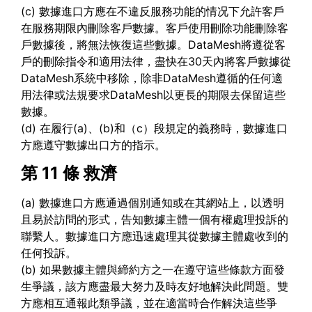
(c) 數據進口方應在不違反服務功能的情况下允許客戶
在服務期限內刪除客戶數據。客戶使用刪除功能刪除客
戶數據後，將無法恢復這些數據。DataMesh將遵從客
戶的刪除指令和適用法律，盡快在30天內將客戶數據從
DataMesh系統中移除，除非DataMesh遵循的任何適
用法律或法規要求DataMesh以更長的期限去保留這些
數據。
(d) 在履行(a)、(b)和（c）段規定的義務時，數據進口
方應遵守數據出口方的指示。
第 11 條
救濟
(a) 數據進口方應通過個別通知或在其網站上，以透明
且易於訪問的形式，告知數據主體一個有權處理投訴的
聯繫人。數據進口方應迅速處理其從數據主體處收到的
任何投訴。
(b) 如果數據主體與締約方之一在遵守這些條款方面發
生爭議，該方應盡最大努力及時友好地解決此問題。雙
方應相互通報此類爭議，並在適當時合作解決這些爭