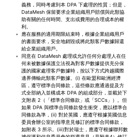
義務，同時考慮到本 DPA 下處理的性質；但是，
DataMesh 保留要求企業組織用戶賠償與此類協
助有關的任何時間、支出或費用的合理成本的權
利。
應在服務的適用期限結束時，根據企業組織用戶
的書面要求，安全地銷毀或將此類客戶數據歸還
給企業組織用戶。
同意在 DataMesh 處理或允許任何分處理人在任
何未被數據保護立法視為對客戶數據提供充分保
護的國家處理客戶數據時，按以下方式跨越國際
邊界傳輸此類客戶數據。(i) 在歐盟和歐洲經濟
區，遵守標準合同條款，這些條款應通過提及方
式全部納入並構成本 DPA 的組成部分，並載於下
文附表 2（「標準合同條款」或「SCCs」）。但
如果 DPA 與標準合同條款發生衝突，應以標準合
同條款為準，(ii) 對於英國，應遵守根據英國信息
委員會辦公室的指導意見修訂的標準合同條款，
如附表 3 所示。(iii)對於瑞士，應遵守根據聯邦數
據保護和信息委員會的指導意見（見附表4）修訂