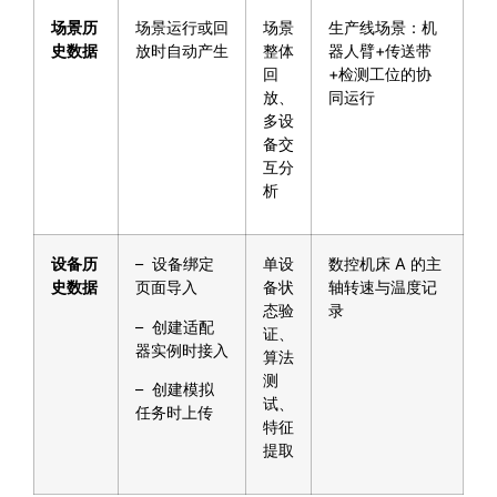
场景历
场景运行或回
场景
生产线场景：机
史数据
放时自动产生
整体
器人臂+传送带
回
+检测工位的协
放、
同运行
多设
备交
互分
析
设备历
– 设备绑定
单设
数控机床 A 的主
史数据
页面导入
备状
轴转速与温度记
态验
录
– 创建适配
证、
器实例时接入
算法
测
– 创建模拟
试、
任务时上传
特征
提取