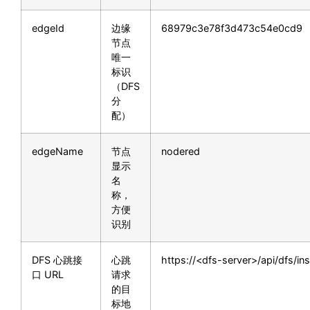
edgeId
边缘
68979c3e78f3d473c54e0cd9
节点
唯一
标识
（DFS
分
配）
edgeName
节点
nodered
显示
名
称，
方便
识别
DFS 心跳接
心跳
https://<dfs-server>/api/dfs/in
口 URL
请求
的目
标地