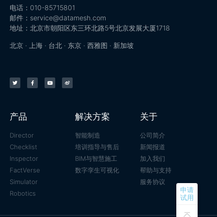
电话：010-85715801
邮件：service@datamesh.com
地址：北京市朝阳区东三环北路5号北京发展大厦1718
北京 · 上海 · 台北 · 东京 · 西雅图 · 新加坡
产品
解决方案
关于
Director
智能制造
公司简介
Checklist
培训指导与售后
新闻报道
Inspector
BIM与智慧施工
加入我们
FactVerse
数字孪生可视化
帮助与支持
Simulator
服务协议
申请
Robotics
试用