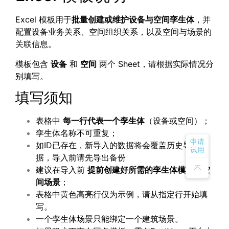
Excel 模板用于
批量创建或维护设备与空间孪生体
，并
配置设备业务关系、空间组织关系，以及空间与场景的
关联信息。
模板包含
设备
和
空间
两个 Sheet，请根据实际情况分
别填写。
填写须知
表格中
每一行代表一个孪生体
（设备或空间）；
孪生体名称不可重复；
申请
如ID已存在，新导入的数据将会覆盖历史导入数
试用
据，导入前请先导出备份
建议在导入前
提前创建好所需的孪生体模板和空
间场景
；
表格中黄色高亮行仅为示例，请从指定行开始填
写。
一个孪生体场景只能绑定一个建筑场景。