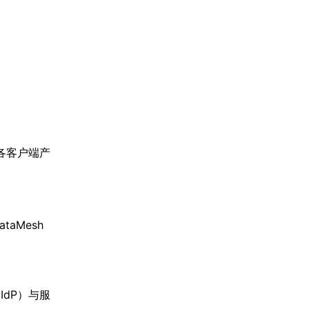
及各客户端产
aMesh
IdP）与服