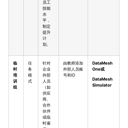
员工
技能
水
平，
制定
提升
计
划。
临
任
针对
由教师添加
DataMesh
时
务
企业
外部人员账
One
或
培
模
外部
号和ID
DataMesh
训
式
人员
Simulator
组
（如
供应
商、
合作
伙伴
或临
时雇