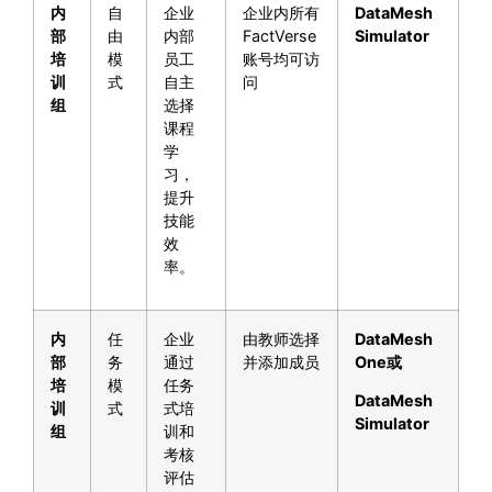
内
自
企业
企业内所有
DataMesh
部
由
内部
FactVerse
Simulator
培
模
员工
账号均可访
训
式
自主
问
组
选择
课程
学
习，
提升
技能
效
率。
内
任
企业
由教师选择
DataMesh
部
务
通过
并添加成员
One
或
培
模
任务
DataMesh
训
式
式培
Simulator
组
训和
考核
评估