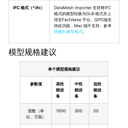
IFC
格式（
*.ifc
）
DataMesh Importer 支持将IFC
格式的模型转换为GLB 格式并上
传至FactVerse 平台。仅PC端支
持此功能，Mac 端不支持。参考
转换ifc模型格式
。
模型规格建议
单个模型规格建议
参数项
高性
中性
低性
能设
能设
能设
备
备
备
面数（单
1000
300
50
位：万面）