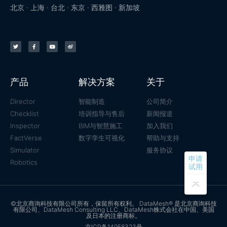
北京 · 上海 · 台北 · 东京 · 西雅图 · 新加坡
产品
解决方案
关于
Director
智能制造
公司简介
Checklist
培训指导与售后
新闻报道
Inspector
BIM与智慧施工
加入我们
FactVerse
数字孪生可视化
帮助与支持
Simulator
服务协议
申请
Robotics
试用
©北京商询科技有限公司所有，保留所有权利。 DataMesh® 是北京商询科技
有限公司、DataMesh Consulting LLC、DataMesh株式会社在中国、美国
及日本的注册商标。
京ICP备14058323号