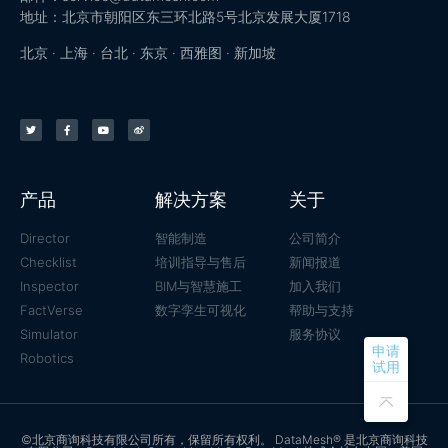
地址：北京市朝阳区东三环北路5号北京发展大厦1718
北京 · 上海 · 台北 · 东京 · 西雅图 · 新加坡
产品
解决方案
关于
Director
智能制造
公司简介
Checklist
培训指导与售后
新闻报道
Inspector
BIM与智慧施工
加入我们
FactVerse
数字孪生可视化
帮助与支持
Simulator
服务协议
申请
Robotics
试用
©北京商询科技有限公司所有，保留所有权利。 DataMesh® 是北京商询科技