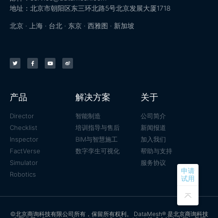
地址：北京市朝阳区东三环北路5号北京发展大厦1718
北京 · 上海 · 台北 · 东京 · 西雅图 · 新加坡
产品
解决方案
关于
Director
智能制造
公司简介
Checklist
培训指导与售后
新闻报道
Inspector
BIM与智慧施工
加入我们
FactVerse
数字孪生可视化
帮助与支持
Simulator
服务协议
申请
Robotics
试用
©北京商询科技有限公司所有，保留所有权利。 DataMesh® 是北京商询科技