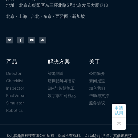
地址：北京市朝阳区东三环北路5号北京发展大厦1718
北京 · 上海 · 台北 · 东京 · 西雅图 · 新加坡
产品
解决方案
关于
Director
智能制造
公司简介
Checklist
培训指导与售后
新闻报道
Inspector
BIM与智慧施工
加入我们
FactVerse
数字孪生可视化
帮助与支持
Simulator
服务协议
申请
Robotics
试用
©北京商询科技有限公司所有，保留所有权利。 DataMesh® 是北京商询科技