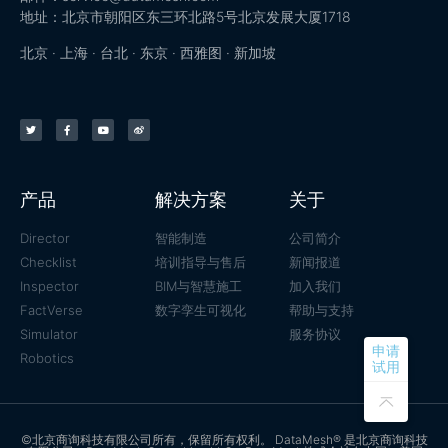
地址：北京市朝阳区东三环北路5号北京发展大厦1718
北京 · 上海 · 台北 · 东京 · 西雅图 · 新加坡
产品
解决方案
关于
Director
智能制造
公司简介
Checklist
培训指导与售后
新闻报道
Inspector
BIM与智慧施工
加入我们
FactVerse
数字孪生可视化
帮助与支持
Simulator
服务协议
申请
Robotics
试用
©北京商询科技有限公司所有，保留所有权利。 DataMesh® 是北京商询科技