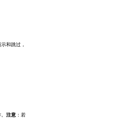
演示和跳过，
作。
注意
：若