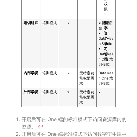
权
限
）
培训讲师
培训模式
√
• 管理后
数
台
字
•
资
DataMes
产
h Studio
学
•
习
DataMes
管
h One 培
理
训模式
内部学员
培训模式
√
无特定功
DataMes
能权限需
h One 培
求
训模式
外部学员
培训模式
ⅹ
无特定功
ⅹ
能权限需
求
开启后可在 One 端的标准模式下访问资源库内的
资源。
↩︎
开启后可在 One 端标准模式下访问数字孪生库中