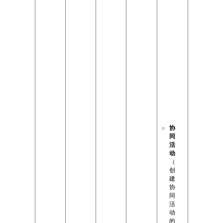
生
库
（
访
问
数
字
孪
生
场
景
的
权
限
）
协
同
活
动
（
创
建
协
同
活
动
的