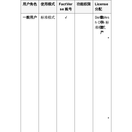
用户角色
使用模式
FactVer
功能权限
License
se 账号
分配
一般用户
标准模式
√
DataMes
数
h One 标
字
准模式
资
产
资
源
库
（
访
问
资
源
库
内
资
源
的
权
限
）
数
字
孪