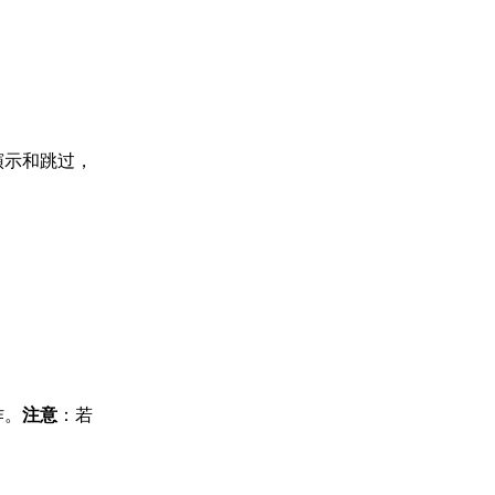
演示和跳过，
作。
注意
：若