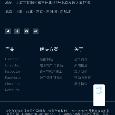
地址：北京市朝阳区东三环北路5号北京发展大厦1718
北京 · 上海 · 台北 · 东京 · 西雅图 · 新加坡
产品
解决方案
关于
Director
智能制造
公司简介
Checklist
培训指导与售后
新闻报道
Inspector
BIM与智慧施工
加入我们
FactVerse
数字孪生可视化
帮助与支持
Simulator
服务协议
申请
Robotics
试用
©北京商询科技有限公司所有，保留所有权利。 DataMesh® 是北京商询科技
有限公司、DataMesh Consulting LLC、DataMesh株式会社在中国、美国