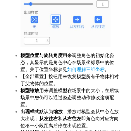
模型位置
与
旋转角度
用来调整角色的初始化姿
态，其显示的是角色中心在场景坐标系中的位
置。关于位置坐标参见
如何理解三维坐标
。
【全部重置】按钮用来恢复模型所有子物体相对
于父物体的位置。
模型缩放
用来调整模型在场景中的大小，在后续
场景中您仍可以通过姿态调整动作修改这项配
置。
出现样式
默认为
缩放
，播放时模型会从中心点放
大出现；
从左往右
和
从右往左
即角色向对应方向
位移一小段距离后停在出现位置。