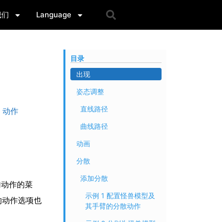
我们
Language
目录
出现
姿态调整
直线路径
动作
曲线路径
动画
分散
添加分散
加动作的菜
示例 1 配置怪兽模型及
的动作选项也
其手臂的分散动作