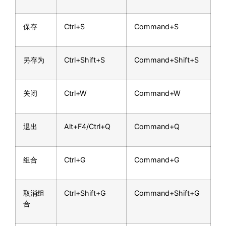
保存
Ctrl+S
Command+S
另存为
Ctrl+Shift+S
Command+Shift+S
关闭
Ctrl+W
Command+W
退出
Alt+F4/Ctrl+Q
Command+Q
组合
Ctrl+G
Command+G
取消组
Ctrl+Shift+G
Command+Shift+G
合