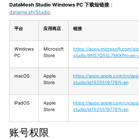
DataMesh Studio Windows PC 下载短链接
：
datame.sh/Studio
平台
应用商店
链接
Windows
Microsoft
https://apps.microsoft.com/st
PC
Store
studio/9N57Q5SL7XKX?hl=en-
macOS
Apple
https://apps.apple.com/cn/ap
Store
studio/id1525519778?l=e
n
iPadOS
Apple
https://apps.apple.com/cn/ap
Store
studio/id1525519778?l=en
账号权限