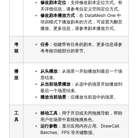
修改剧本定位
：支持修改剧本定位方式。有
关详细信息，请参考
自定义空间定位方式
。
修改剧本播放方式
：在 DataMesh One 中
培训模式下播放剧本的方式，可设置为翻页
播放。更多信息，请参考
剧本播放方式
。
考
任务
：创建带有任务的剧本。更多信息请参
核
考
考核功能
部分的章节。
播
从头播放
：从场景一开始播放到最后一个场
放
景结束。
从当前场景播放
：从选中的场景开始播放到
最后一个场景结束。
播放当前场景
：仅播放当前选中的场景。
工
移动工具
：用于开启或关闭拖拽导航，帮助
具
用户在场景中直线拖拽角色。
运行参数
：显示应用内存占用、DrawCall、
Batches、FPS 等关键数据。