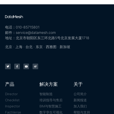
电话：010-85715801
邮件：service@datamesh.com
地址：北京市朝阳区东三环北路5号北京发展大厦1718
北京 · 上海 · 台北 · 东京 · 西雅图 · 新加坡
产品
解决方案
关于
Director
智能制造
公司简介
Checklist
培训指导与售后
新闻报道
Inspector
BIM与智慧施工
加入我们
FactVerse
数字孪生可视化
帮助与支持