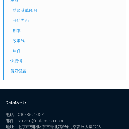
主页
功能菜单说明
开始界面
剧本
故事线
课件
快捷键
偏好设置
电话：010-85715801
邮件：service@datamesh.com
地址：北京市朝阳区东三环北路5号北京发展大厦1718