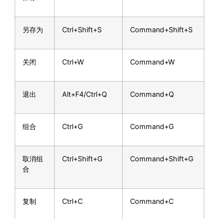
另存为
Ctrl+Shift+S
Command+Shift+S
关闭
Ctrl+W
Command+W
退出
Alt+F4/Ctrl+Q
Command+Q
组合
Ctrl+G
Command+G
取消组
Ctrl+Shift+G
Command+Shift+G
合
复制
Ctrl+C
Command+C