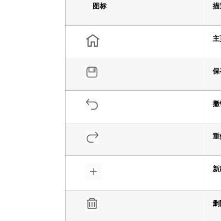
图标
描
主
保
撤
重
新
删