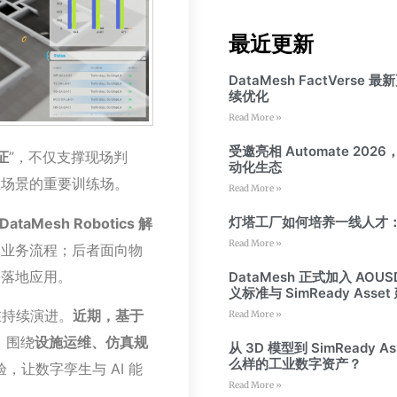
最近更新
DataMesh FactVer
续优化
Read More »
受邀亮相 Automate 202
证
”，不仅支撑现场判
动化生态
业场景的重要训练场。
Read More »
灯塔工厂如何培养一线人才：
DataMesh Robotics 解
Read More »
入业务流程；后者面向物
的落地应用。
DataMesh 正式加入 AOU
义标准与 SimReady Asset
在持续演进。
近期，
基于
Read More »
，围绕
设施运维、仿真规
从 3D 模型到 SimReady As
么样的工业数字资产？
让数字孪生与 AI 能
Read More »