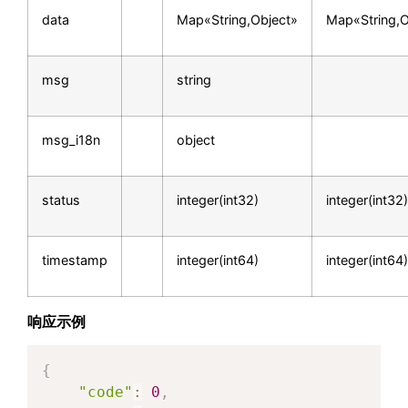
data
Map«String,Object»
Map«String,O
msg
string
msg_i18n
object
status
integer(int32)
integer(int32)
timestamp
integer(int64)
integer(int64)
响应示例
{
"code"
:
0
,