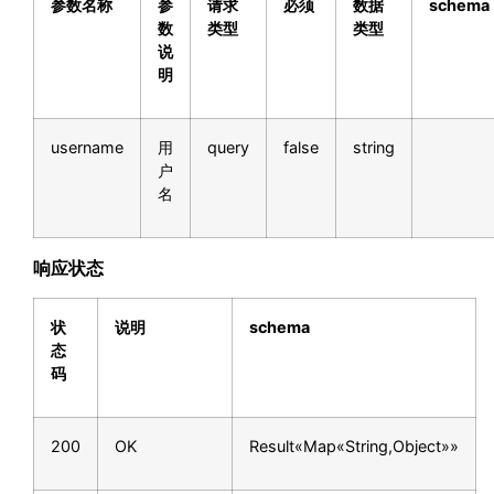
参数名称
参
请求
必须
数据
schema
数
类型
类型
说
明
username
用
query
false
string
户
名
响应状态
状
说明
schema
态
码
200
OK
Result«Map«String,Object»»