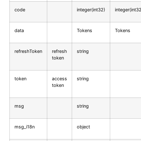
code
integer(int32)
integer(int3
data
Tokens
Tokens
refreshToken
refresh
string
token
token
access
string
token
msg
string
msg_i18n
object