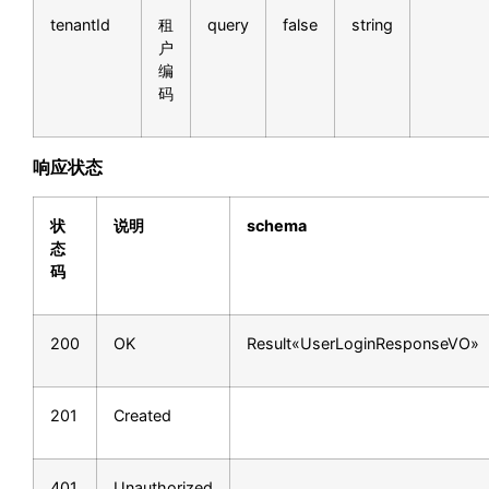
tenantId
租
query
false
string
户
编
码
响应状态
状
说明
schema
态
码
200
OK
Result«UserLoginResponseVO»
201
Created
401
Unauthorized