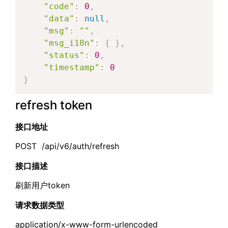
"code"
:
0
,
"data"
:
null
,
"msg"
:
""
,
"msg_i18n"
:
{
}
,
"status"
:
0
,
"timestamp"
:
0
}
refresh token
接口地址
POST /api/v6/auth/refresh
接口描述
刷新用户token
请求数据类型
application/x-www-form-urlencoded