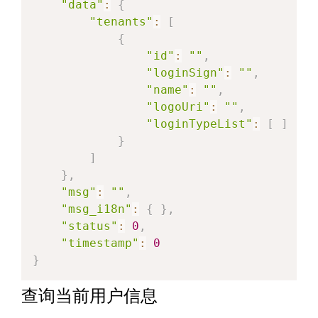
"data"
:
{
"tenants"
:
[
{
"id"
:
""
,
"loginSign"
:
""
,
"name"
:
""
,
"logoUri"
:
""
,
"loginTypeList"
:
[
]
}
]
}
,
"msg"
:
""
,
"msg_i18n"
:
{
}
,
"status"
:
0
,
"timestamp"
:
0
}
查询当前用户信息