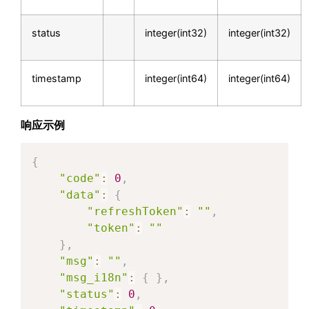
status
integer(int32)
integer(int32)
timestamp
integer(int64)
integer(int64)
响应示例
{
"code"
:
0
,
"data"
:
{
"refreshToken"
:
""
,
"token"
:
""
}
,
"msg"
:
""
,
"msg_i18n"
:
{
}
,
"status"
:
0
,