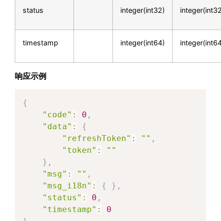
status
integer(int32)
integer(int3
timestamp
integer(int64)
integer(int6
响应示例
{
"code"
:
0
,
"data"
:
{
"refreshToken"
:
""
,
"token"
:
""
}
,
"msg"
:
""
,
"msg_i18n"
:
{
}
,
"status"
:
0
,
"timestamp"
:
0