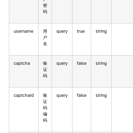
密
码
username
用
query
true
string
户
名
captcha
验
query
false
string
证
码
captchaId
验
query
false
string
证
码
编
码