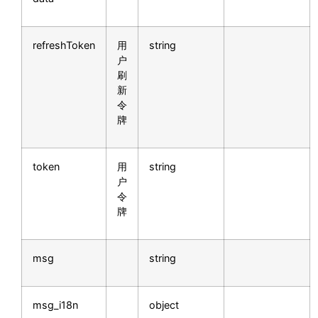
refreshToken
用
string
户
刷
新
令
牌
token
用
string
户
令
牌
msg
string
msg_i18n
object