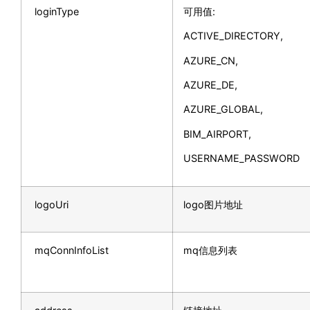
loginType
可用值:
ACTIVE_DIRECTORY,
AZURE_CN,
AZURE_DE,
AZURE_GLOBAL,
BIM_AIRPORT,
USERNAME_PASSWORD
logoUri
logo图片地址
mqConnInfoList
mq信息列表