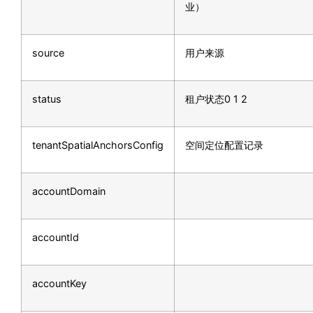
业）
source
用户来源
status
租户状态0 1 2
tenantSpatialAnchorsConfig
空间定位配置记录
accountDomain
accountId
accountKey