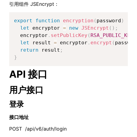
引用组件 JSEncrypt：
export
function
encryption
(
password
)
{
let
 encryptor 
=
new
JSEncrypt
(
)
;
  encryptor
.
setPublicKey
(
RSA_PUBLIC_KEY
)
let
 result 
=
 encryptor
.
encrypt
(
passwor
return
 result
;
}
API 接口
用户接口
登录
接口地址
POST /api/v6/auth/login