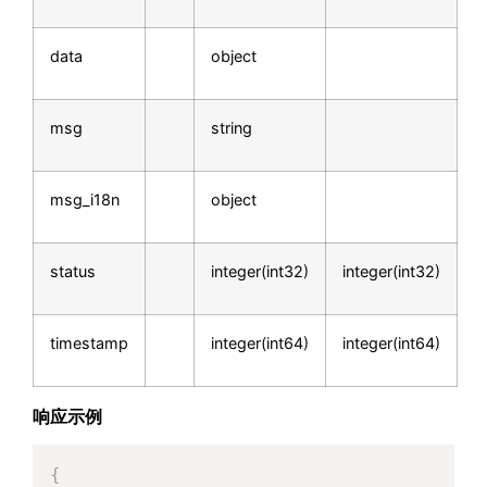
data
object
msg
string
msg_i18n
object
status
integer(int32)
integer(int32)
timestamp
integer(int64)
integer(int64)
响应示例
{