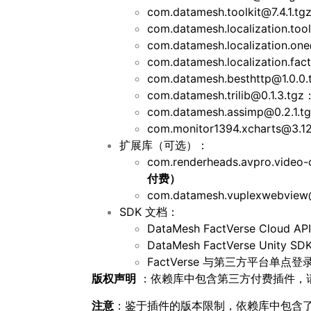
com.datamesh.toolkit@7.4.1.tg
com.datamesh.localization.to
com.datamesh.localization.on
com.datamesh.localization.fa
com.datamesh.besthttp@1.0.0
com.datamesh.trilib@0.1.3.tgz
com.datamesh.assimp@0.2.1.t
com.monitor1394.xcharts@3.12
扩展库（可选）：
com.renderheads.avpro.video
付费）
com.datamesh.vuplexwebview@
SDK 文档：
DataMesh FactVerse Cloud A
DataMesh FactVerse Unity SD
FactVerse 与第三方平台单点登录
版权声明
：依赖库中包含第三方付费插件，请
注意
：鉴于插件的版本限制，依赖库中包含