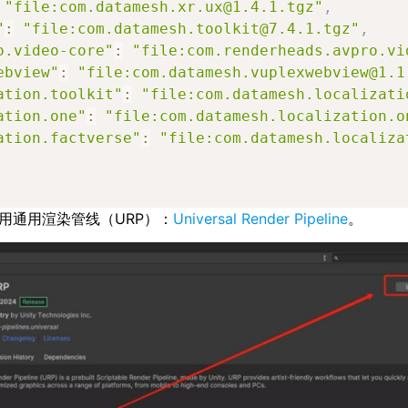
"file:com.datamesh.xr.ux@1.4.1.tgz"
,
"
:
"file:com.datamesh.toolkit@7.4.1.tgz"
,
o.video-core"
:
"file:com.renderheads.avpro.vi
ebview"
:
"file:com.datamesh.vuplexwebview@1.1
ation.toolkit"
:
"file:com.datamesh.localizati
ation.one"
:
"file:com.datamesh.localization.o
ation.factverse"
:
"file:com.datamesh.localiza
荐使用通用渲染管线（URP）：
Universal Render Pipeline
。