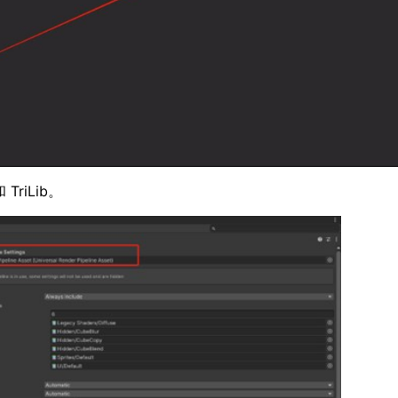
和 TriLib。