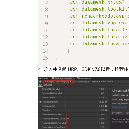
"com.datamesh.xr.ux"
:
"com.datamesh.toolkit
"com.renderheads.avpr
"com.datamesh.vuplexw
"com.datamesh.localiz
"com.datamesh.localiz
"com.datamesh.localiz
}
}
4. 导入并设置 URP。
SDK v7.0以后，推