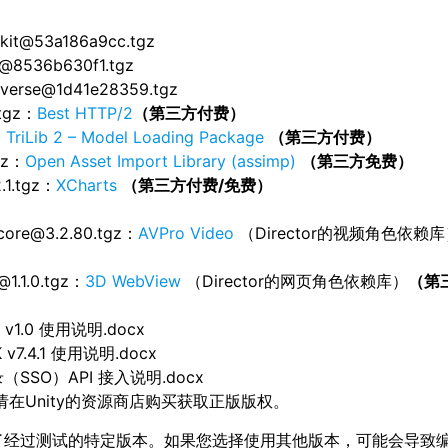
z
olkit@53a186a9cc.tgz
e@8536b630f1.tgz
ctverse@1d41e28359.tgz
.tgz：
Best HTTP/2
（第三方付费）
：
TriLib 2 – Model Loading Package
（第三方付费）
gz：
Open Asset Import Library (assimp)
（第三方免费）
.1.tgz：
XCharts
（第三方付费
/
免费）
-core@3.2.80.tgz：
AVPro Video
（Director的视频角色依赖
1.1.0.tgz：
3D WebView
（Director的网页角色依赖库）
（第
PI v1.0 使用说明.docx
K v7.4.1 使用说明.docx
（SSO）API 接入说明.docx
在Unity的资源商店购买获取正版版权。
了经过测试的特定版本。如果您选择使用其他版本，可能会导致