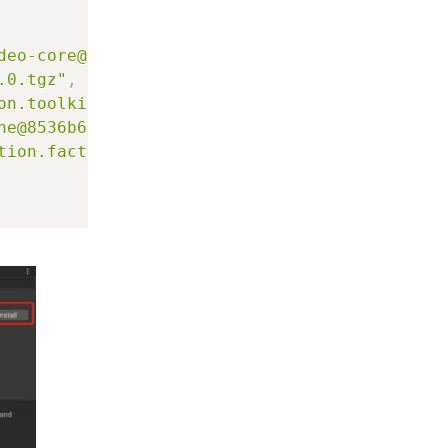
deo-core@3.2.80.tgz"
,
.0.tgz"
,
on.toolkit@53a186a9cc.tgz"
,
ne@8536b630f1.tgz"
,
tion.factverse@1d41e28359.tgz"