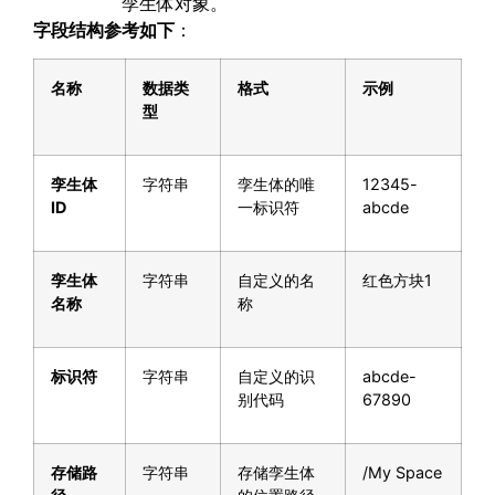
孪生体对象。
字段结构参考如下
：
名称
数据类
格式
示例
型
孪生体
字符串
孪生体的唯
12345-
ID
一标识符
abcde
孪生体
字符串
自定义的名
红色方块1
名称
称
标识符
字符串
自定义的识
abcde-
别代码
67890
存储路
字符串
存储孪生体
/My Space