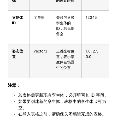
径
的位置路径
父物体
字符串
关联的父级
12345
ID
孪生体的
ID，若无则
留空
姿态位
vector3
三维坐标位
1.0, 2.5,
置
置，表示孪
0.0
生体在场景
中的位置
注意
：
若表格需更新现有孪生体，必须填写其 ID 字段。
如果要创建新的孪生体，表格中的孪生体ID可为
空。
在导入表格之前，请确保关闭编辑完成的表格。