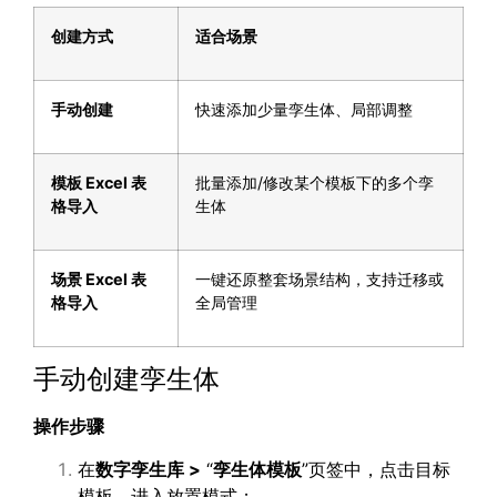
创建方式
适合场景
手动创建
快速添加少量孪生体、局部调整
模板
Excel
表
批量添加/修改某个模板下的多个孪
格导入
生体
场景
Excel
表
一键还原整套场景结构，支持迁移或
格导入
全局管理
手动创建孪生体
操作步骤
在
数字孪生库
>
“
孪生体模板
”页签中，点击目标
模板，进入放置模式；