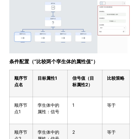
条件配置（
“
比较两个孪生体的属性值
”
）
顺序节
目标属性
1
信号值（目
比较策略
点名
标属性
2
）
顺序节
孪生体中的
1
等于
点1
属性：信号
顺序节
孪生体中的
2
等于
点2
属性：信号