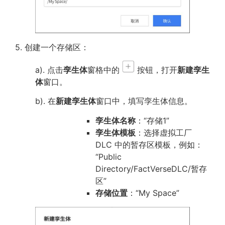
5. 创建一个存储区：
a). 点击
孪生体
窗格中的
按钮，打开
新建孪生
体
窗口。
b). 在
新建孪生体
窗口中，填写孪生体信息。
孪生体名称
：“存储1”
孪生体模板
：选择虚拟工厂
DLC 中的暂存区模板，例如：
“Public
Directory/FactVerseDLC/暂存
区”
存储位置
：“My Space”