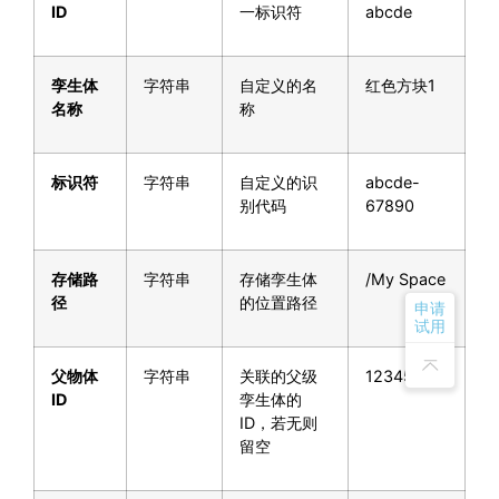
ID
一标识符
abcde
孪生体
字符串
自定义的名
红色方块1
名称
称
标识符
字符串
自定义的识
abcde-
别代码
67890
存储路
字符串
存储孪生体
/My Space
径
的位置路径
申请
试用
父物体
字符串
关联的父级
12345
ID
孪生体的
ID，若无则
留空