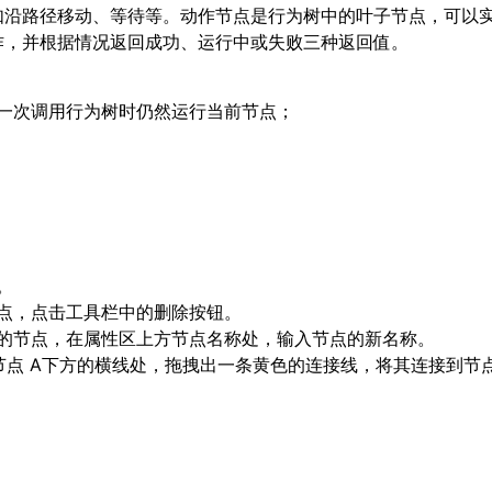
如沿路径移动、等待等。动作节点是行为树中的叶子节点，可以
作，并根据情况返回成功、运行中或失败三种返回值。
一次调用行为树时仍然运行当前节点；
。
点，点击工具栏中的删除按钮。
的节点，在属性区上方节点名称处，输入节点的新名称。
从节点 A下方的横线处，拖拽出一条黄色的连接线，将其连接到节