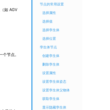
节点的常用设置
（如 AGV
选择属性
选择值
选择孪生体
选择位置
孪生体节点
一个节点。
创建孪生体
删除孪生体
设置属性
设置孪生体姿态
设置孪生体父物体
。
获取孪生体
显示隐藏孪生体