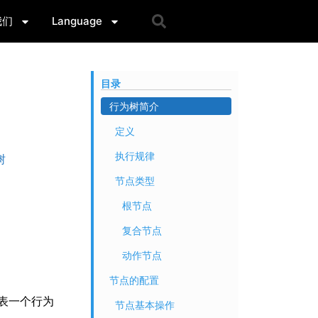
我们
Language
目录
行为树简介
定义
执行规律
树
节点类型
根节点
复合节点
动作节点
节点的配置
代表一个行为
节点基本操作