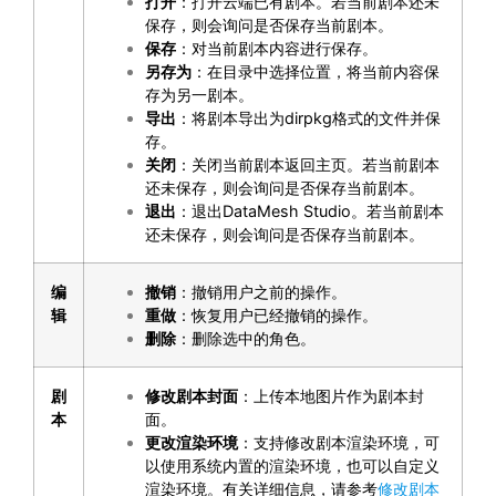
打开
：打开云端已有剧本。若当前剧本还未
保存，则会询问是否保存当前剧本。
保存
：对当前剧本内容进行保存。
另存为
：在目录中选择位置，将当前内容保
存为另一剧本。
导出
：将剧本导出为dirpkg格式的文件并保
存。
关闭
：关闭当前剧本返回主页。若当前剧本
还未保存，则会询问是否保存当前剧本。
退出
：退出DataMesh Studio。若当前剧本
还未保存，则会询问是否保存当前剧本。
编
撤销
：撤销用户之前的操作。
辑
重做
：恢复用户已经撤销的操作。
删除
：删除选中的角色。
剧
修改剧本封面
：上传本地图片作为剧本封
本
面。
更改渲染环境
：支持修改剧本渲染环境，可
以使用系统内置的渲染环境，也可以自定义
渲染环境。有关详细信息，请参考
修改剧本